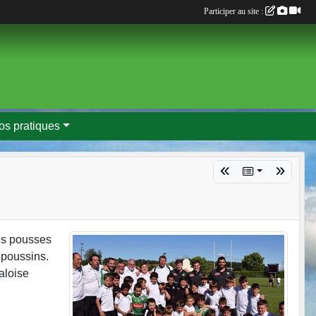
Participer au site :
fos pratiques
es pousses
 poussins.
aloise