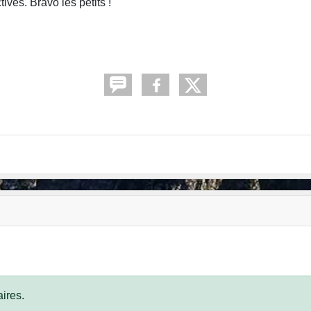
ves. Bravo les petits !
ires.