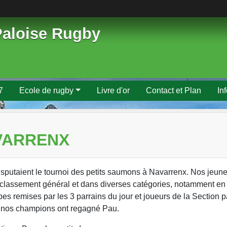
Paloise Rugby
7
Ecole de rugby
Livre d'or
Contact et Plan
In
AVARRENX
isputaient le tournoi des petits saumons à Navarrenx. Nos jeun
 au classement général et dans diverses catégories, notamment en
es remises par les 3 parrains du jour et joueurs de la Section p
ue nos champions ont regagné Pau.