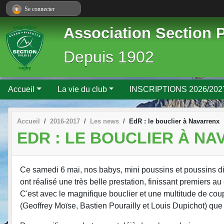
Panneau de gestion des cookies
Se connecter
Association Section 
Depuis 1902
Accueil
La vie du club
INSCRIPTIONS 2026/202
Accueil
2016-2017
Les news
EdR : le bouclier à Navarrenx
EDR : LE BOUCLIER À N
Ce samedi 6 mai, nos babys, mini poussins et poussins d
ont réalisé une très belle prestation, finissant premiers
C'est avec le magnifique bouclier et une multitude de coup
(Geoffrey Moïse, Bastien Pourailly et Louis Dupichot) q