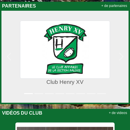
PARTENAIRES
+ de partenaires
Précedent
Suiv
Club Henry XV
VIDÉOS DU CLUB
+ de videos