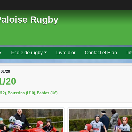
Paloise Rugby
7
Ecole de rugby
Livre d'or
Contact et Plan
In
/01/20
1/20
12)
Poussins (U10)
Babies (U6)