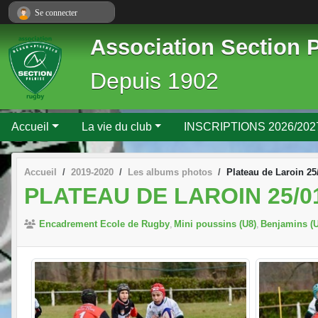
Panneau de gestion des cookies
Se connecter
Association Section 
Depuis 1902
Accueil
La vie du club
INSCRIPTIONS 2026/202
Accueil
2019-2020
Les albums photos
Plateau de Laroin 25
PLATEAU DE LAROIN 25/0
Encadrement Ecole de Rugby
Mini poussins (U8)
Benjamins (U