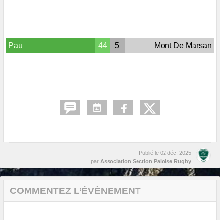
Pau
44
5
Mont De Marsan
Publié le
02 déc. 2025
par
Association Section Paloise Rugby
COMMENTEZ L’ÉVÈNEMENT