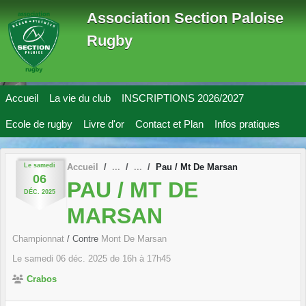
Panneau de gestion des cookies
Association Section Paloise
Rugby
Accueil
La vie du club
INSCRIPTIONS 2026/2027
Ecole de rugby
Livre d'or
Contact et Plan
Infos pratiques
Le
samedi
Accueil
Pau / Mt De Marsan
06
PAU / MT DE
DÉC.
2025
MARSAN
Championnat
/ Contre
Mont De Marsan
Le
samedi
06
déc.
2025
de 16h à 17h45
Crabos