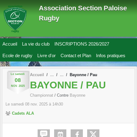
Panneau de gestion des cookies
Association Section Paloise
Rugby
Accueil
La vie du club
INSCRIPTIONS 2026/2027
Ecole de rugby
Livre d'or
Contact et Plan
Infos pratiques
Le
samedi
Accueil
Bayonne / Pau
08
BAYONNE / PAU
NOV.
2025
Championnat
/ Contre
Bayonne
Le
samedi
08
nov.
2025
à 14h30
Cadets ALA