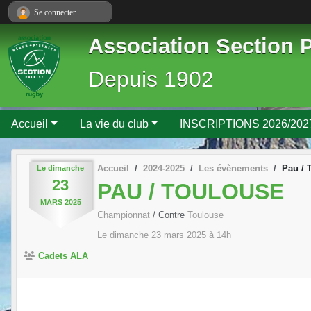
Panneau de gestion des cookies
Se connecter
Association Section 
Depuis 1902
Accueil
La vie du club
INSCRIPTIONS 2026/202
Accueil
2024-2025
Les évènements
Pau / 
Le
dimanche
23
PAU / TOULOUSE
MARS
2025
Championnat
/ Contre
Toulouse
Le
dimanche
23
mars
2025
à 14h
Cadets ALA