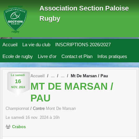
Panneau de gestion des cookies
Association Section Paloise
Rugby
Accueil
La vie du club
INSCRIPTIONS 2026/2027
Ecole de rugby
Livre d'or
Contact et Plan
Infos pratiques
Le
samedi
Accueil
Mt De Marsan / Pau
16
MT DE MARSAN /
NOV.
2024
PAU
Championnat
/ Contre
Mont De Marsan
Le
samedi
16
nov.
2024
à 16h
Crabos