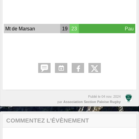
Mt de Marsan
19
23
Pau
Publié le
04 nov. 2024
par
Association Section Paloise Rugby
COMMENTEZ L’ÉVÈNEMENT