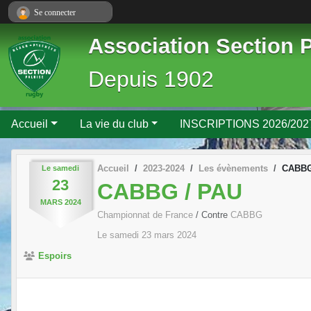
Panneau de gestion des cookies
Se connecter
Association Section 
Depuis 1902
Accueil
La vie du club
INSCRIPTIONS 2026/202
Accueil
2023-2024
Les évènements
CABBG
Le
samedi
23
CABBG / PAU
MARS
2024
Championnat de France
/ Contre
CABBG
Le
samedi
23
mars
2024
Espoirs