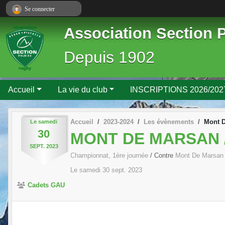
Panneau de gestion des cookies
Se connecter
Association Section 
Depuis 1902
Accueil
La vie du club
INSCRIPTIONS 2026/202
Accueil
2023-2024
Les évènements
Mont D
Le
samedi
30
MONT DE MARSAN 
SEPT.
2023
Championnat, 1ère journée
/ Contre
Mont De Marsan
Le
samedi
30
sept.
2023
Cadets GAU