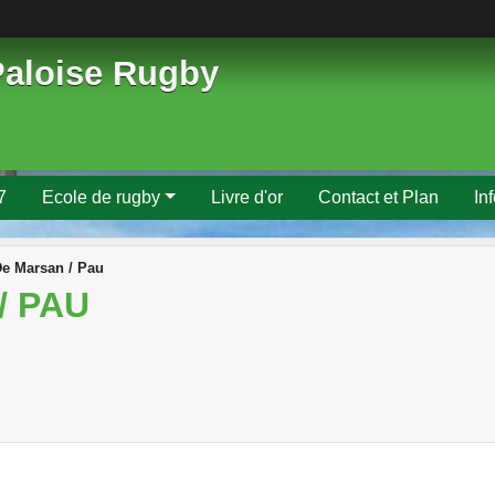
Paloise Rugby
7
Ecole de rugby
Livre d'or
Contact et Plan
In
e Marsan / Pau
/ PAU