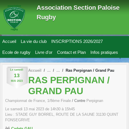
Panneau de gestion des cookies
Association Section Paloise
Rugby
Accueil
La vie du club
INSCRIPTIONS 2026/2027
Ecole de rugby
Livre d'or
Contact et Plan
Infos pratiques
Le
samedi
Accueil
Ras Perpignan / Grand Pau
13
RAS PERPIGNAN /
MAI
2023
GRAND PAU
Championnat de France, 1/8ème Finale
/ Contre
Perpignan
Le
samedi
13
mai
2023
de 14h30 à 15h45
Lieu :
STADE GUY BORREL, ROUTE DE LA SAUNE
31130
QUINT
FONSEGRIVE
Cadets GAU