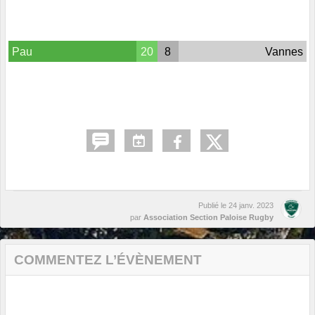
Pau
20
8
Vannes
Publié le
24 janv. 2023
par
Association Section Paloise Rugby
COMMENTEZ L’ÉVÈNEMENT