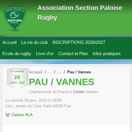
Panneau de gestion des cookies
Association Section Paloise
Rugby
Accueil
La vie du club
INSCRIPTIONS 2026/2027
Ecole de rugby
Livre d'or
Contact et Plan
Infos pratiques
Le
samedi
Accueil
Pau / Vannes
28
PAU / VANNES
JANV.
2023
Championnat de France
/ Contre
Vannes
Le
samedi
28
janv.
2023
à 13h30
Lieu :
terrain du Cami Salié
64000
Pau
Cadets ALA