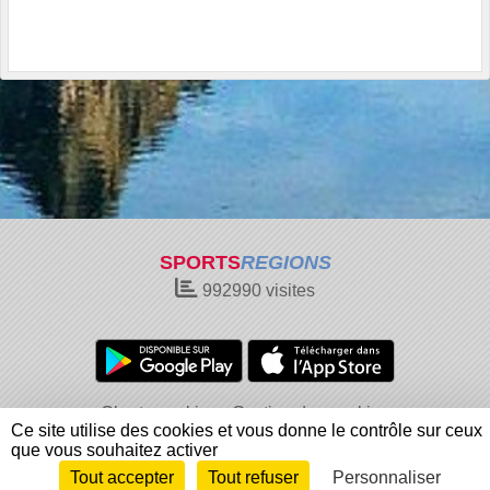
SPORTS
REGIONS
992990
visites
Charte cookies
Gestion des cookies
Ce site utilise des cookies et vous donne le contrôle sur ceux
Informations légales
Signaler un contenu inapproprié
que vous souhaitez activer
Tout accepter
Tout refuser
Personnaliser
Envie de participer ?
Connexion