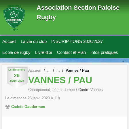
Panneau de gestion des cookies
Association Section Paloise
Rugby
Accueil
La vie du club
INSCRIPTIONS 2026/2027
Ecole de rugby
Livre d'or
Contact et Plan
Infos pratiques
Le
dimanche
Accueil
Vannes / Pau
26
VANNES / PAU
JANV.
2020
Championnat, 9ème journée
/ Contre
Vannes
Le
dimanche
26
janv.
2020
à 11h
Cadets Gaudermen