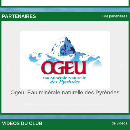
PARTENAIRES
+ de partenaires
Précedent
Suiv
rénées
Club Henry XV
VIDÉOS DU CLUB
+ de videos